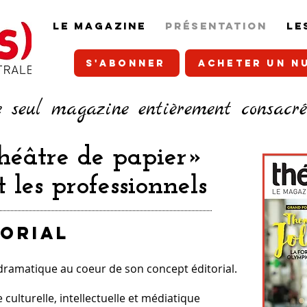
LE MAGAZINE
PRÉSENTATION
LE
S'ABONNER
ACHETER UN N
e seul magazine entièrement consacr
héâtre de papier»
t les professionnels
TORIAL
rt dramatique au coeur de son concept éditorial.
 culturelle, intellectuelle et médiatique