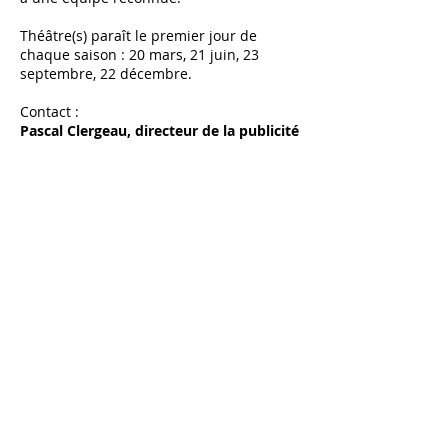
Théâtre(s) paraît le premier jour de
chaque saison : 20 mars, 21 juin, 23
septembre, 22 décembre.
Contact :
Pascal Clergeau, directeur de la publicité
Tél : 07 61 82 06 06 // 02 40 20 94 37
pascal.clergeau[(mettrearobase)]magazin
etheatres.com
Télécharger les tarifs
© 2026 Magazine Théâtre(s)
Mentions légales
Autres publications