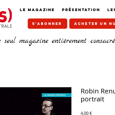
LE MAGAZINE
PRÉSENTATION
LE
S'ABONNER
ACHETER UN N
e seul magazine entièrement consacr
Robin Renu
portrait
Prix
4,00 €